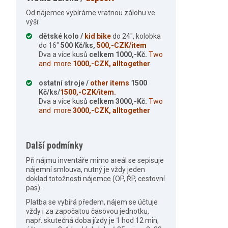
Od nájemce vybíráme vratnou zálohu ve
výši:
dětské kolo /
kid bike
do 24″, kolobka
do 16″
500 Kč/ks,
500,-CZK/item
Dva a více kusů
celkem 1000,-Kč.
Two
and more
1000,-CZK, alltogether
ostatní stroje /
other items
1500
Kč/ks/
1500,-CZK/item.
Dva a více kusů
celkem 3000,-Kč.
Two
and more
3000,-CZK, alltogether
Další podmínky
Při nájmu inventáře mimo areál se sepisuje
nájemní smlouva, nutný je vždy jeden
doklad totožnosti nájemce (OP, ŘP, cestovní
pas).
Platba se vybírá předem, nájem se účtuje
vždy i za započatou časovou jednotku,
např. skutečná doba jízdy je 1 hod 12 min,