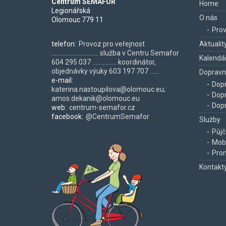
Centrum SEMAFOR
Home
Legionářská
O nás
Olomouc 779 11
Prov
telefon:
Provoz pro veřejnost
Aktualit
............................... služba v Centru Semafor
Kalendář
604 295 037 ................ koordinátor,
objednávky výuky 603 197 707 ......
Dopravn
e-mail:
Dopr
katerina.nastoupilova@olomouc.eu;
Dopr
amos.dekanik@olomouc.eu
Dopr
web:
centrum-semafor.cz
facebook:
@CentrumSemafor
Služby
Půjč
Mobi
Pron
Kontakt