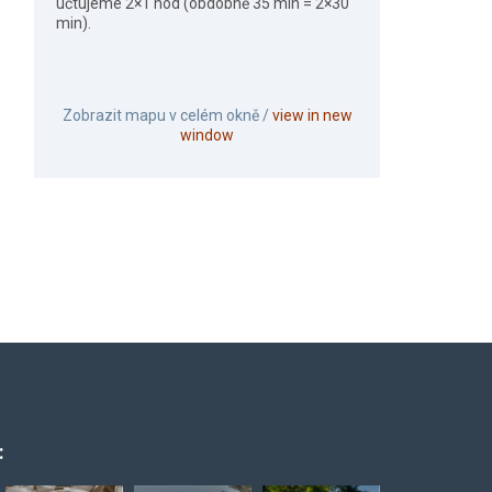
účtujeme 2×1 hod (obdobně 35 min = 2×30
min).
Zobrazit mapu v celém okně /
view in new
window
: