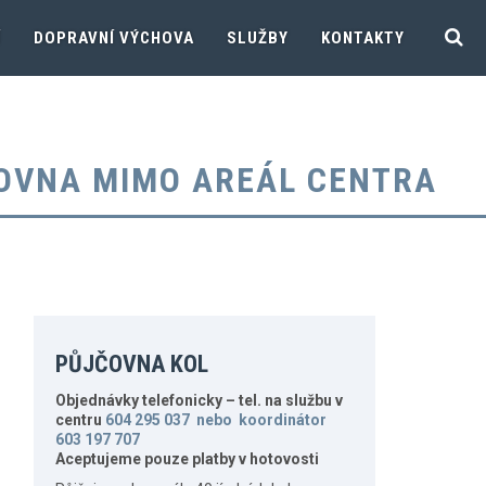
Í
DOPRAVNÍ VÝCHOVA
SLUŽBY
KONTAKTY
OVNA MIMO AREÁL CENTRA
PŮJČOVNA KOL
Objednávky telefonicky – tel. na službu v
centru
604 295 037 nebo koordinátor
603 197 707
Aceptujeme pouze platby v hotovosti