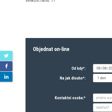
velikost rámu: 17"
Objednat on-line
Od kdy*:
Na jak dlouho*:
Kontaktní osoba:*