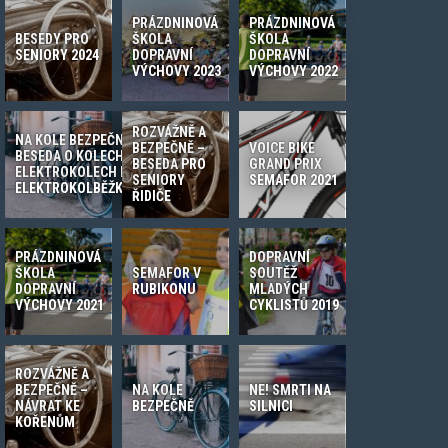
PRÁZDNINOVÁ
PRÁZDNINOVÁ
BESEDY PRO
ŠKOLA
ŠKOLA
SENIORY 2024
DOPRAVNÍ
DOPRAVNÍ
VÝCHOVY 2023
VÝCHOVY 2022
ROZVÁŽNĚ A
NA KOLE BEZPEČNĚ –
BEZPEČNĚ –
VOICE BIKE
BESEDA O KOLECH,
BESEDA PRO
GRAND PRIX
ELEKTROKOLECH I
SENIORY
SEMAFOR 2021
ELEKTROKOLBĚŽKÁCH
ŘIDIČE
PRÁZDNINOVÁ
DOPRAVNÍ
ŠKOLA
SEMAFOR V
SOUTĚŽ
DOPRAVNÍ
RUBIKONU
MLADÝCH
VÝCHOVY 2021
CYKLISTŮ 2019
ROZVÁŽNĚ A
BEZPEČNĚ –
NA KOLE
NE! SMRTI NA
NÁVRAT KE
BEZPEČNĚ
SILNICI
KOŘENŮM