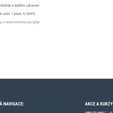
loběžek a dalšího vybavení.
6 odst. 1 písm. f) GDPR.
tp://www.olomouc.eu/gdpr
.
Á NAVIGACE:
AKCE A KURZY