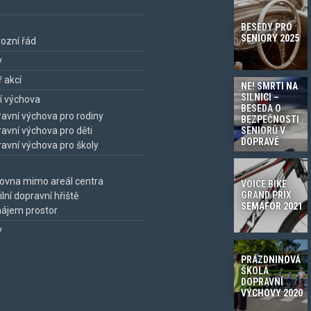
BESEDY PRO
SENIORY 2025
ozní řád
y
 akcí
NE! SMRTI NA
SILNICI –
í výchova
BESEDA O
avní výchova pro rodiny
BEZPEČNOSTI
SENIORŮ V
avní výchova pro děti
DOPRAVĚ
avní výchova pro školy
ovna mimo areál centra
VOICE BIKE
GRAND PRIX
lní dopravní hřiště
SEMAFOR 2021
ájem prostor
y
PRÁZDNINOVÁ
ŠKOLA
DOPRAVNÍ
VÝCHOVY 2020