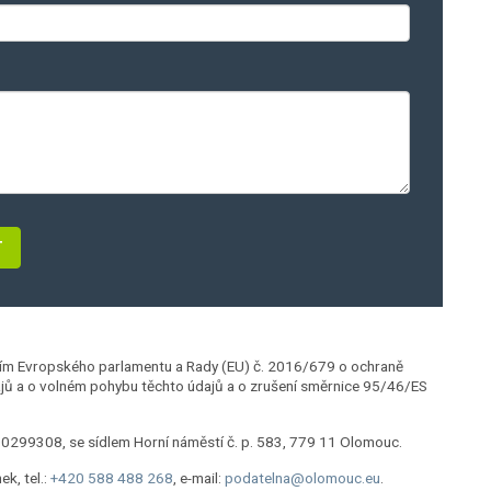
ním Evropského parlamentu a Rady (EU) č. 2016/679 o ochraně
ajů a o volném pohybu těchto údajů a o zrušení směrnice 95/46/ES
00299308, se sídlem Horní náměstí č. p. 583, 779 11 Olomouc.
k, tel.:
+420 588 488 268
, e-mail:
podatelna@olomouc.eu
.