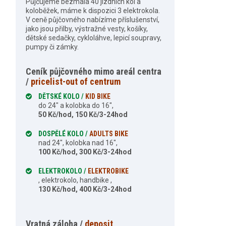
Půjčujeme bezmála 40 jízdních kol a
koloběžek, máme k dispozici 3 elektrokola.
V ceně půjčovného nabízíme příslušenství,
jako jsou přilby, výstražné vesty, košíky,
dětské sedačky, cykloláhve, lepicí soupravy,
pumpy či zámky.
Ceník půjčovného mimo areál centra
/
pricelist-out of centrum
DĚTSKÉ KOLO /
KID BIKE
do 24″ a kolobka do 16″,
50 Kč/hod, 150 Kč/3-24hod
DOSPĚLÉ KOLO /
ADULTS BIKE
nad 24″, kolobka nad 16″,
100 Kč/hod, 300 Kč/3-24hod
ELEKTROKOLO /
ELEKTROBIKE
, elektrokolo, handbike ,
130 Kč/hod, 400 Kč/3-24hod
Vratná záloha /
deposit