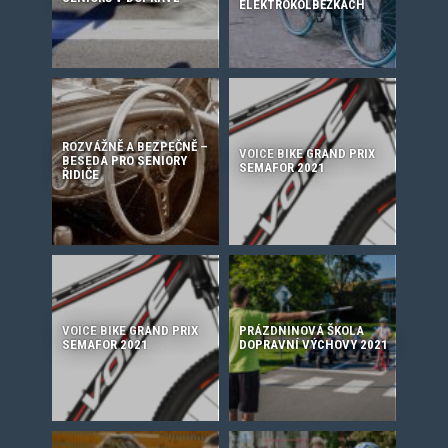
ELEKTROKOLBĚŽKÁCH
ROZVÁŽNĚ A BEZPEČNĚ –
VOICE BIKE GRAND PRIX
BESEDA PRO SENIORY
SEMAFOR 2021
ŘIDIČE
VOICE BIKE GRAND PRIX
PRÁZDNINOVÁ ŠKOLA
SEMAFOR 2021
DOPRAVNÍ VÝCHOVY 2021