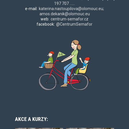
197 707 ......
e-mail:
katerina.nastoupilova@olomouc.eu;
amos.dekanik@olomouc.eu
web:
centrum-semafor.cz
facebook:
@CentrumSemafor
AKCE A KURZY: