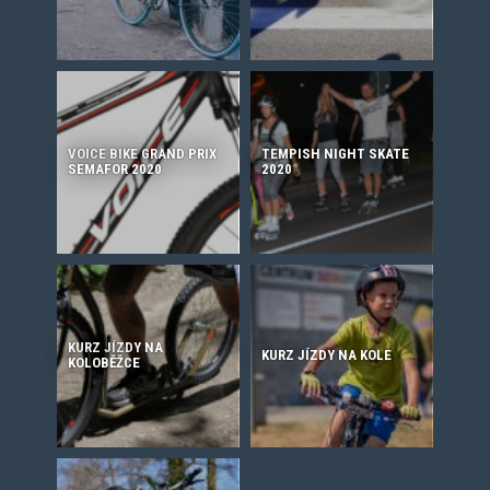
VOICE BIKE GRAND PRIX
TEMPISH NIGHT SKATE
SEMAFOR 2020
2020
KURZ JÍZDY NA
KURZ JÍZDY NA KOLE
KOLOBĚŽCE