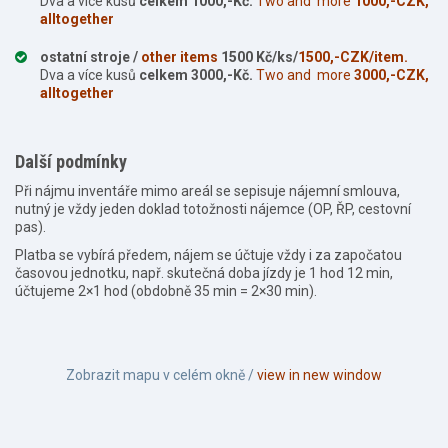
Dva a více kusů
celkem 1000,-Kč.
Two and more
1000,-CZK,
alltogether
ostatní stroje /
other items
1500 Kč/ks/
1500,-CZK/item.
Dva a více kusů
celkem 3000,-Kč.
Two and more
3000,-CZK,
alltogether
Další podmínky
Při nájmu inventáře mimo areál se sepisuje nájemní smlouva,
nutný je vždy jeden doklad totožnosti nájemce (OP, ŘP, cestovní
pas).
Platba se vybírá předem, nájem se účtuje vždy i za započatou
časovou jednotku, např. skutečná doba jízdy je 1 hod 12 min,
účtujeme 2×1 hod (obdobně 35 min = 2×30 min).
Zobrazit mapu v celém okně /
view in new window