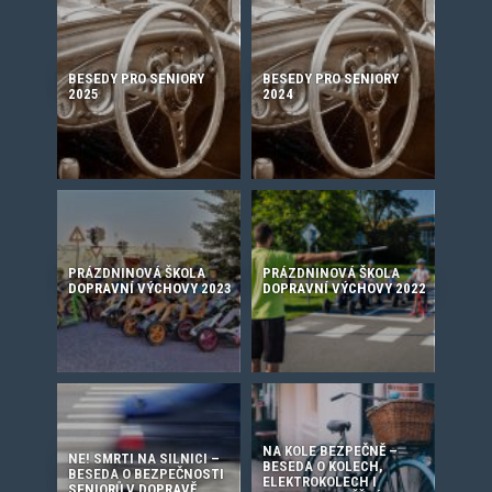
BESEDY PRO SENIORY
BESEDY PRO SENIORY
2025
2024
PRÁZDNINOVÁ ŠKOLA
PRÁZDNINOVÁ ŠKOLA
DOPRAVNÍ VÝCHOVY 2023
DOPRAVNÍ VÝCHOVY 2022
NA KOLE BEZPEČNĚ –
NE! SMRTI NA SILNICI –
BESEDA O KOLECH,
BESEDA O BEZPEČNOSTI
ELEKTROKOLECH I
SENIORŮ V DOPRAVĚ