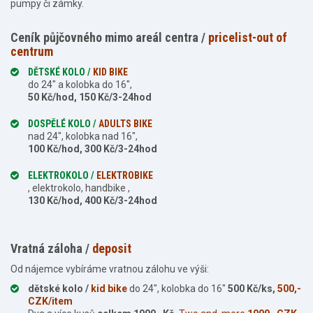
pumpy či zámky.
Ceník půjčovného mimo areál centra /
pricelist-out of
centrum
DĚTSKÉ KOLO /
KID BIKE
do 24″ a kolobka do 16″,
50 Kč/hod, 150 Kč/3-24hod
DOSPĚLÉ KOLO /
ADULTS BIKE
nad 24″, kolobka nad 16″,
100 Kč/hod, 300 Kč/3-24hod
ELEKTROKOLO /
ELEKTROBIKE
, elektrokolo, handbike ,
130 Kč/hod, 400 Kč/3-24hod
Vratná záloha /
deposit
Od nájemce vybíráme vratnou zálohu ve výši:
dětské kolo /
kid bike
do 24″, kolobka do 16″
500 Kč/ks,
500,-
CZK/item