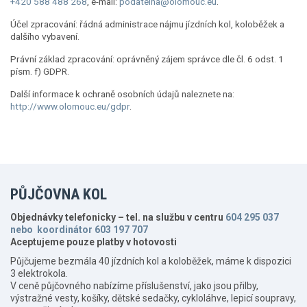
+420 588 488 268
, e-mail:
podatelna@olomouc.eu
.
Účel zpracování: řádná administrace nájmu jízdních kol, koloběžek a
dalšího vybavení.
Právní základ zpracování: oprávněný zájem správce dle čl. 6 odst. 1
písm. f) GDPR.
Další informace k ochraně osobních údajů naleznete na:
http://www.olomouc.eu/gdpr
.
PŮJČOVNA KOL
Objednávky telefonicky – tel. na službu v centru
604 295 037
nebo koordinátor 603 197 707
Aceptujeme pouze platby v hotovosti
Půjčujeme bezmála 40 jízdních kol a koloběžek, máme k dispozici
3 elektrokola.
V ceně půjčovného nabízíme příslušenství, jako jsou přilby,
výstražné vesty, košíky, dětské sedačky, cykloláhve, lepicí soupravy,