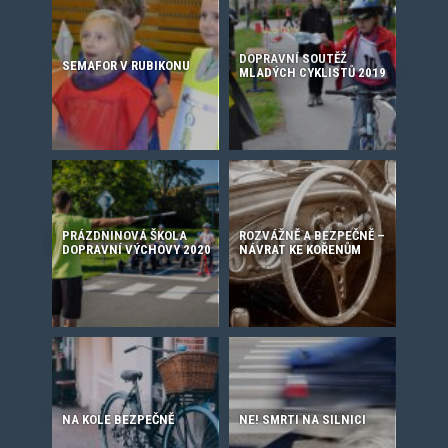
DOPRAVNÍ SOUTĚŽ
SEMAFOR V RUBIKONU
MLADÝCH CYKLISTŮ 2019
PRÁZDNINOVÁ ŠKOLA
ROZVÁŽNĚ A BEZPEČNĚ –
DOPRAVNÍ VÝCHOVY 2020
NÁVRAT KE KOŘENŮM
NA KOLE BEZPEČNĚ
NE! SMRTI NA SILNICI