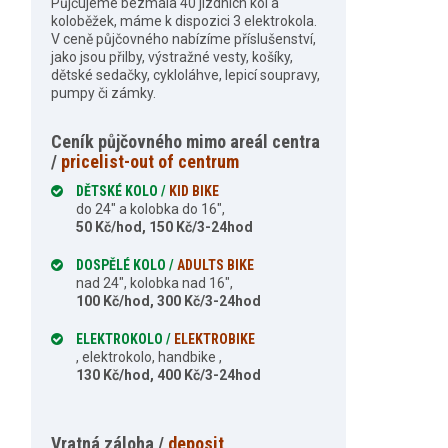
Půjčujeme bezmála 40 jízdních kol a
koloběžek, máme k dispozici 3 elektrokola.
V ceně půjčovného nabízíme příslušenství,
jako jsou přilby, výstražné vesty, košíky,
dětské sedačky, cykloláhve, lepicí soupravy,
pumpy či zámky.
Ceník půjčovného mimo areál centra
/
pricelist-out of centrum
DĚTSKÉ KOLO /
KID BIKE
do 24″ a kolobka do 16″,
50 Kč/hod, 150 Kč/3-24hod
DOSPĚLÉ KOLO /
ADULTS BIKE
nad 24″, kolobka nad 16″,
100 Kč/hod, 300 Kč/3-24hod
ELEKTROKOLO /
ELEKTROBIKE
, elektrokolo, handbike ,
130 Kč/hod, 400 Kč/3-24hod
Vratná záloha /
deposit