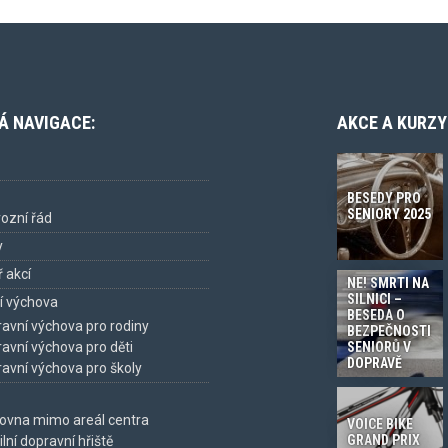
Á NAVIGACE:
AKCE A KURZY
BESEDY PRO
SENIORY 2025
ozní řád
y
 akcí
NE! SMRTI NA
SILNICI –
í výchova
BESEDA O
avní výchova pro rodiny
BEZPEČNOSTI
SENIORŮ V
avní výchova pro děti
DOPRAVĚ
avní výchova pro školy
ovna mimo areál centra
VOICE BIKE
GRAND PRIX
lní dopravní hřiště