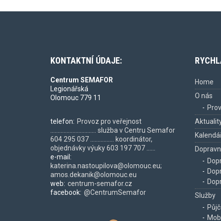
KONTAKTNÍ ÚDAJE:
RYCHL
Centrum SEMAFOR
Home
Legionářská
O nás
Olomouc 779 11
Prov
telefon:
Provoz pro veřejnost
Aktualit
............................... služba v Centru Semafor
Kalendář
604 295 037 ................ koordinátor,
objednávky výuky 603 197 707 ......
Dopravn
e-mail:
Dopr
katerina.nastoupilova@olomouc.eu;
Dopr
amos.dekanik@olomouc.eu
Dopr
web:
centrum-semafor.cz
facebook:
@CentrumSemafor
Služby
Půjč
Mobi