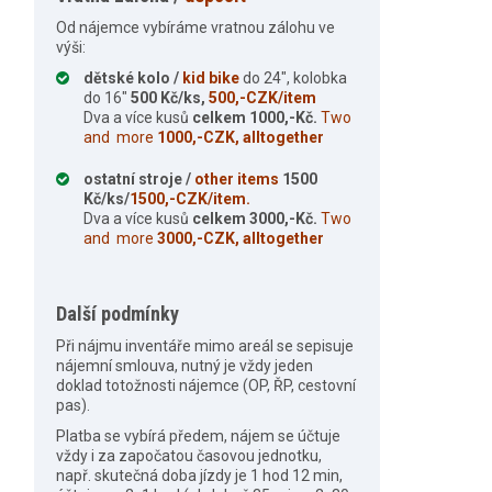
Od nájemce vybíráme vratnou zálohu ve
výši:
dětské kolo /
kid bike
do 24″, kolobka
do 16″
500 Kč/ks,
500,-CZK/item
Dva a více kusů
celkem 1000,-Kč.
Two
and more
1000,-CZK, alltogether
ostatní stroje /
other items
1500
Kč/ks/
1500,-CZK/item.
Dva a více kusů
celkem 3000,-Kč.
Two
and more
3000,-CZK, alltogether
Další podmínky
Při nájmu inventáře mimo areál se sepisuje
nájemní smlouva, nutný je vždy jeden
doklad totožnosti nájemce (OP, ŘP, cestovní
pas).
Platba se vybírá předem, nájem se účtuje
vždy i za započatou časovou jednotku,
např. skutečná doba jízdy je 1 hod 12 min,