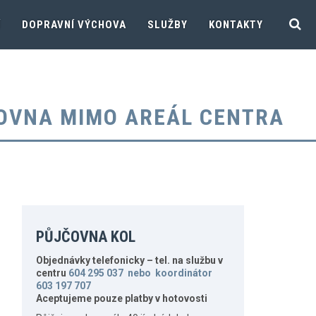
Í
DOPRAVNÍ VÝCHOVA
SLUŽBY
KONTAKTY
OVNA MIMO AREÁL CENTRA
PŮJČOVNA KOL
Objednávky telefonicky – tel. na službu v
centru
604 295 037 nebo koordinátor
603 197 707
Aceptujeme pouze platby v hotovosti