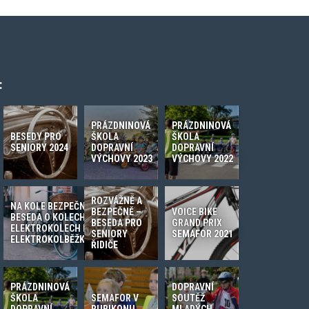
:
PRÁZDNINOVÁ
PRÁZDNINOVÁ
BESEDY PRO
ŠKOLA
ŠKOLA
SENIORY 2024
DOPRAVNÍ
DOPRAVNÍ
VÝCHOVY 2023
VÝCHOVY 2022
ROZVÁŽNĚ A
NA KOLE BEZPEČNĚ –
BEZPEČNĚ –
VOICE BIKE
BESEDA O KOLECH,
BESEDA PRO
GRAND PRIX
ELEKTROKOLECH I
SENIORY
SEMAFOR 2021
ELEKTROKOLBĚŽKÁCH
ŘIDIČE
PRÁZDNINOVÁ
DOPRAVNÍ
ŠKOLA
SEMAFOR V
SOUTĚŽ
DOPRAVNÍ
RUBIKONU
MLADÝCH