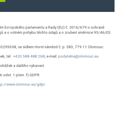
ním Evropského parlamentu a Rady (EU) č. 2016/679 o ochraně
ajů a o volném pohybu těchto údajů a o zrušení směrnice 95/46/ES
00299308, se sídlem Horní náměstí č. p. 583, 779 11 Olomouc.
k, tel.:
+420 588 488 268
, e-mail:
podatelna@olomouc.eu
.
loběžek a dalšího vybavení.
6 odst. 1 písm. f) GDPR.
tp://www.olomouc.eu/gdpr
.