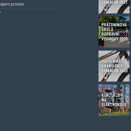
SEMAFOR 2021
ájem prostor
y
PRÁZDNINOVÁ
ŠKOLA
DOPRAVNÍ
VÝCHOVY 2020
VOICE BIKE
GRAND PRIX
SEMAFOR 2020
KURZ JÍZDY
NA
ELEKTROKOLE