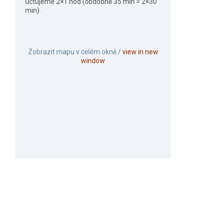
účtujeme 2×1 hod (obdobně 35 min = 2×30
min).
Zobrazit mapu v celém okně /
view in new
window