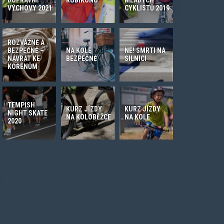
VÝCHOVY 2021
CYKLISTŮ 2019
ROZVÁŽNĚ A
BEZPEČNĚ –
NA KOLE
NE! SMRTI NA
NÁVRAT KE
BEZPEČNĚ
SILNICI
KOŘENŮM
TEMPISH
KURZ JÍZDY
KURZ JÍZDY
NIGHT SKATE
NA KOLOBĚŽCE
NA KOLE
2020