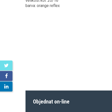
velikost kol: 20/16"
barva: orange reflex
Objednat on-line